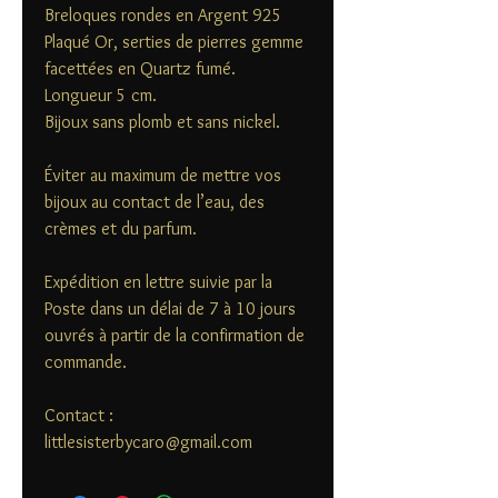
Breloques rondes en Argent 925
Plaqué Or, serties de pierres gemme
facettées en Quartz fumé.
Longueur 5 cm.
Bijoux sans plomb et sans nickel.
Éviter au maximum de mettre vos
bijoux au contact de l’eau, des
crèmes et du parfum.
Expédition en lettre suivie par la
Poste dans un délai de 7 à 10 jours
ouvrés à partir de la confirmation de
commande.
Contact :
littlesisterbycaro@gmail.com