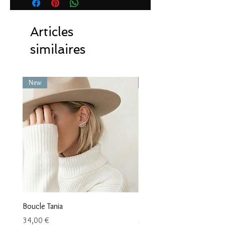
Articles
similaires
New
New
Boucle Tania
Boucle Vaea
Prix
Prix
34,00 €
28,00 €