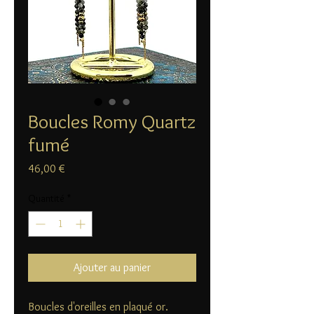
Boucles Romy Quartz
fumé
Prix
46,00 €
Quantité
*
Ajouter au panier
Boucles d'oreilles en plaqué or.