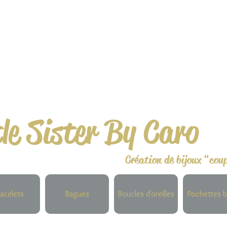
tle Sister By Caro
Création de bijoux "cou
acelets
Bagues
Boucles d'oreilles
Pochettes b