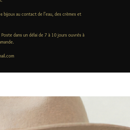
l.
s bijoux au contact de l’eau, des crèmes et
la Poste dans un délai de 7 à 10 jours ouvrés à
ommande.
mail.com