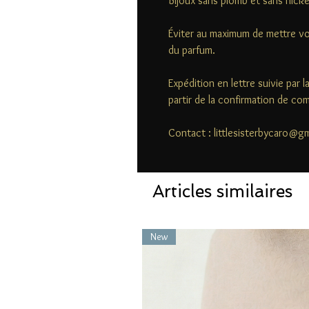
Bijoux sans plomb et sans nicke
Éviter au maximum de mettre vo
du parfum.
Expédition en lettre suivie par 
partir de la confirmation de c
Contact : littlesisterbycaro@g
Articles similaires
New