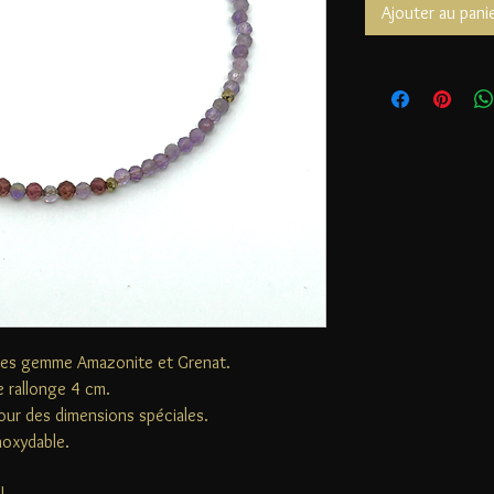
Ajouter au pani
rres gemme Amazonite et Grenat.
 rallonge 4 cm.
our des dimensions spéciales.
inoxydable.