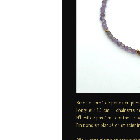
Bracelet orné de perles en pie
Longueur 15 cm + chaînette de
N'hesitez pas à me contacter p
Finitions en plaqué or et acier 