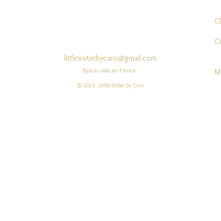
C
C
littlesisterbycaro@gmail.com
Bijoux créés en France
M
© 2026 Little Sister by Caro