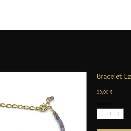
Bracelet E
Prix
29,00 €
Quantité
*