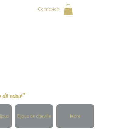
Connexion
p de cœur"
ijoux
Bijoux de cheville
More