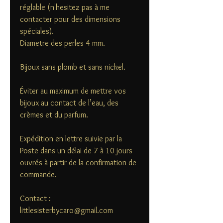
réglable (n'hesitez pas à me
contacter pour des dimensions
spéciales).
Diametre des perles 4 mm.
Bijoux sans plomb et sans nickel.
Éviter au maximum de mettre vos
bijoux au contact de l’eau, des
crèmes et du parfum.
Expédition en lettre suivie par la
Poste dans un délai de 7 à 10 jours
ouvrés à partir de la confirmation de
commande.
Contact :
littlesisterbycaro@gmail.com