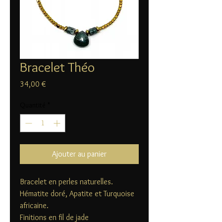
Bracelet Théo
Prix
34,00 €
Quantité
*
Ajouter au panier
Bracelet en perles naturelles.
Hématite doré, Apatite et Turquoise
africaine.
Finitions en fil de jade