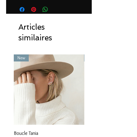
Articles
similaires
New
New
Boucle Tania
Boucle Vaea