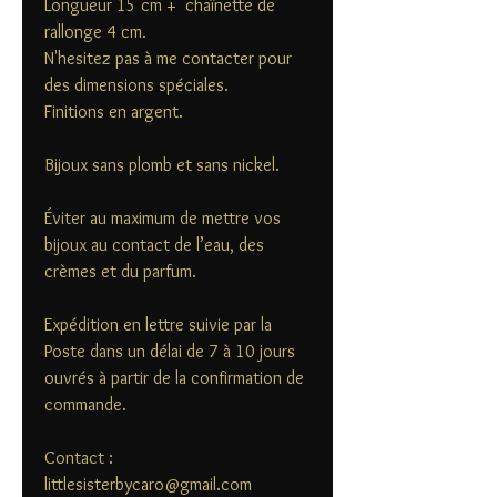
Longueur 15 cm + chaînette de
rallonge 4 cm.
N'hesitez pas à me contacter pour
des dimensions spéciales.
Finitions en argent.
Bijoux sans plomb et sans nickel.
Éviter au maximum de mettre vos
bijoux au contact de l’eau, des
crèmes et du parfum.
Expédition en lettre suivie par la
Poste dans un délai de 7 à 10 jours
ouvrés à partir de la confirmation de
commande.
Contact :
littlesisterbycaro@gmail.com