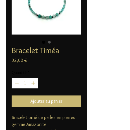
Bracelet Timéa
Prix
32,00 €
Quantité
*
Ajouter au panier
Bracelet orné de perles en pierres
gemme Amazonite.