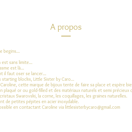
A propos
re begins…
 est sans limite...
sme est là...
il faut oser se lancer...
s starting blocks, Little Sister by Caro...
Caroline, cette marque de bijoux tente de faire sa place et espère bie
en plaqué or ou gold-filled et des matériaux naturels et semi précieux 
ristaux Swarovski, la corne, les coquillages, les graines naturelles.
t de petites pépites en acier inoxydable.
ossible en contactant Caroline via
littlesisterbycaro@gmail.com