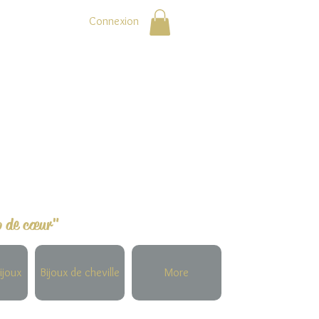
Connexion
p de cœur"
ijoux
Bijoux de cheville
More