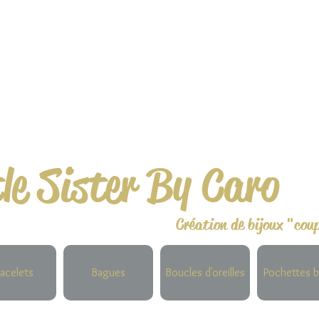
tle Sister By Caro
Création de bijoux "cou
acelets
Bagues
Boucles d'oreilles
Pochettes b