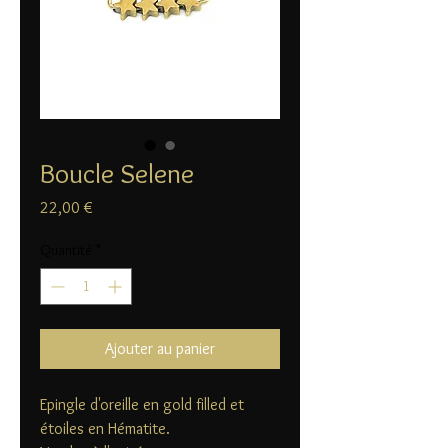
Boucle Selene
Prix
22,00 €
Quantité
*
Ajouter au panier
Epingle d'oreille en gold filled et
étoiles en Hématite.