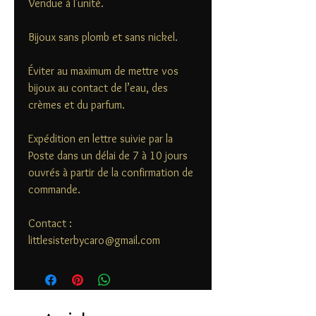
Vendue à l'unité.
Bijoux sans plomb et sans nickel.
Éviter au maximum de mettre vos
bijoux au contact de l’eau, des
crèmes et du parfum.
Expédition en lettre suivie par la
Poste dans un délai de 7 à 10 jours
ouvrés à partir de la confirmation de
commande.
Contact :
littlesisterbycaro@gmail.com