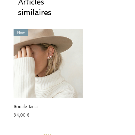
Articles
similaires
New
New
Boucle Tania
Boucle Vaea
Prix
Prix
34,00 €
28,00 €