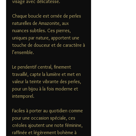
visage avec délicatesse.
Chaque boucle est ornée de perles
naturelles de Amazonite, aux
nuances subtiles. Ces pierres,
uniques par nature, apportent une
touche de douceur et de caractère à
l’ensemble.
Le pendentif central, finement
travaillé, capte la lumière et met en
valeur la teinte vibrante des perles,
pour un bijou à la fois moderne et
intemporel.
Faciles à porter au quotidien comme
pour une occasion spéciale, ces
créoles ajoutent une note féminine,
raffinée et légèrement bohème à