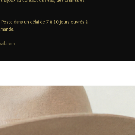
s bijoux au contact de l’eau, des crèmes et
la Poste dans un délai de 7 à 10 jours ouvrés à
ommande.
mail.com