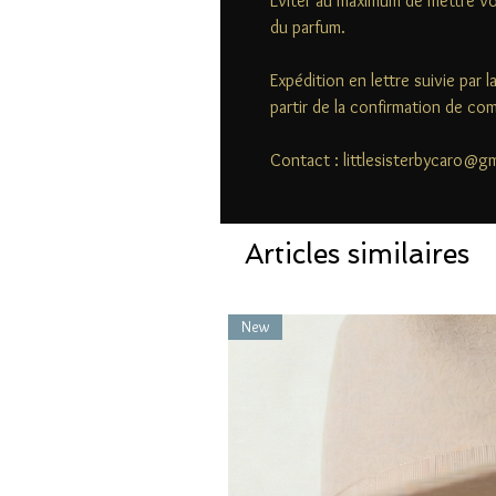
Éviter au maximum de mettre vo
du parfum.
Expédition en lettre suivie par 
partir de la confirmation de c
Contact : littlesisterbycaro@g
Articles similaires
New