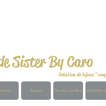
tle Sister By Caro
Création de bijoux "cou
acelets
Bagues
Boucles d'oreilles
Pochettes b