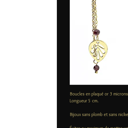
Boucles en plaqué or 3 micron
Longueur 5 cm.
Bijoux sans plomb et sans nicke