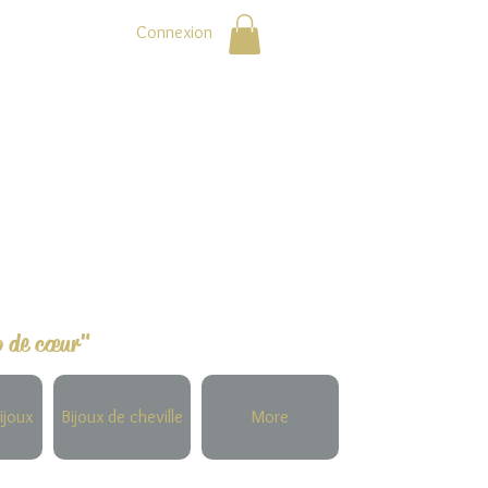
Connexion
p de cœur"
ijoux
Bijoux de cheville
More