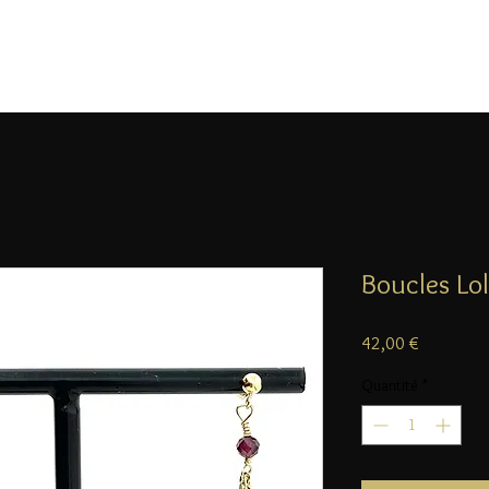
Boucles Lo
Prix
42,00 €
Quantité
*