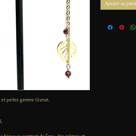
Ajouter au pani
s et perles gemme Grenat.
l.