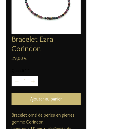
Bracelet Ezra
Corindon
Prix
29,00 €
Quantité
*
Ajouter au panier
Bracelet orné de perles en pierres
gemme Corindon.
Longueur 15 cm + chaînette de