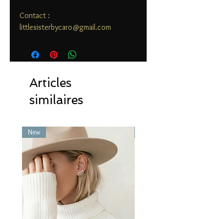
Contact :
littlesisterbycaro@gmail.com
Articles
similaires
New
New