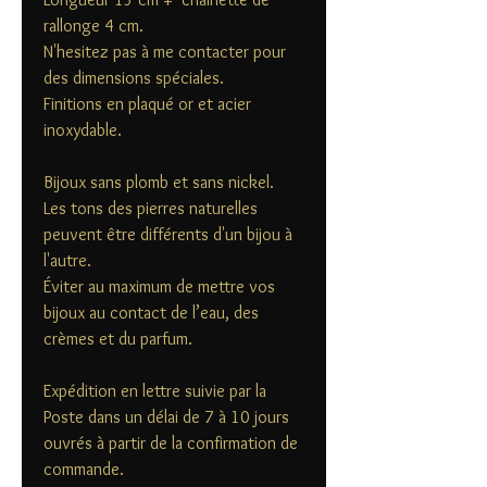
rallonge 4 cm.
N'hesitez pas à me contacter pour
des dimensions spéciales.
Finitions en plaqué or et acier
inoxydable.
Bijoux sans plomb et sans nickel.
Les tons des pierres naturelles
peuvent être différents d'un bijou à
l'autre.
Éviter au maximum de mettre vos
bijoux au contact de l’eau, des
crèmes et du parfum.
Expédition en lettre suivie par la
Poste dans un délai de 7 à 10 jours
ouvrés à partir de la confirmation de
commande.