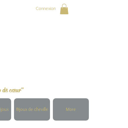
Connexion
p de cœur"
ijoux
Bijoux de cheville
More