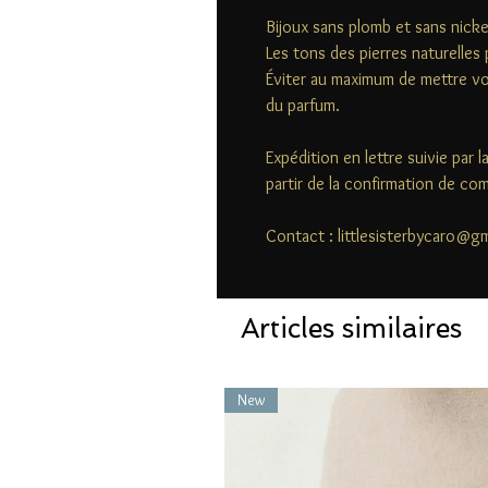
Bijoux sans plomb et sans nicke
Les tons des pierres naturelles 
Éviter au maximum de mettre vo
du parfum.
Expédition en lettre suivie par 
partir de la confirmation de c
Contact : littlesisterbycaro@g
Articles similaires
New