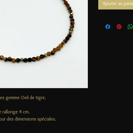
Ajouter au pani
res gemme Oeil de tigre.
 rallonge 4 cm.
our des dimensions spéciales.