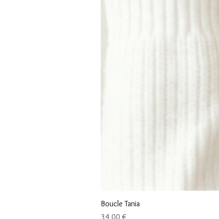
Boucle Tania
Prix
34,00 €