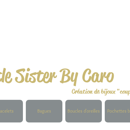
tle Sister By Caro
Création de bijoux "cou
acelets
Bagues
Boucles d'oreilles
Pochettes b