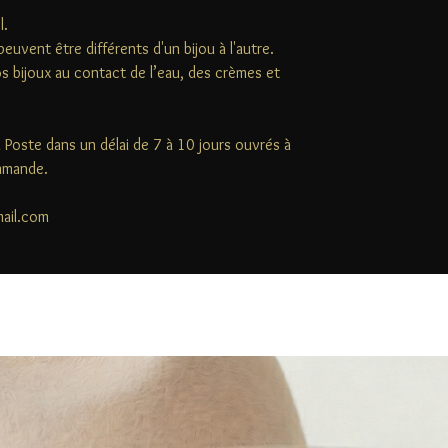
l.
peuvent être différents d'un bijou à l'autre.
s bijoux au contact de l’eau, des crèmes et
la Poste dans un délai de 7 à 10 jours ouvrés à
ommande.
mail.com