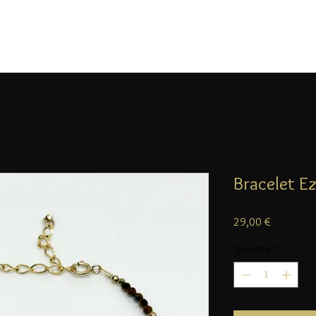
Bracelet Ez
Prix
29,00 €
Quantité
*