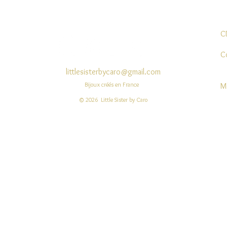
C
C
littlesisterbycaro@gmail.com
Bijoux créés en France
M
© 2026 Little Sister by Caro