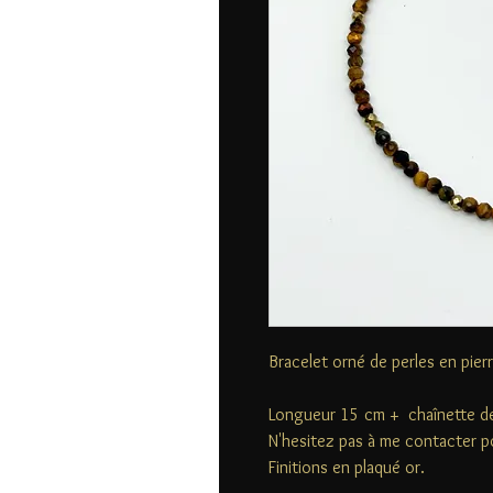
Bracelet orné de perles en pier
Longueur 15 cm + chaînette de
N'hesitez pas à me contacter p
Finitions en plaqué or.