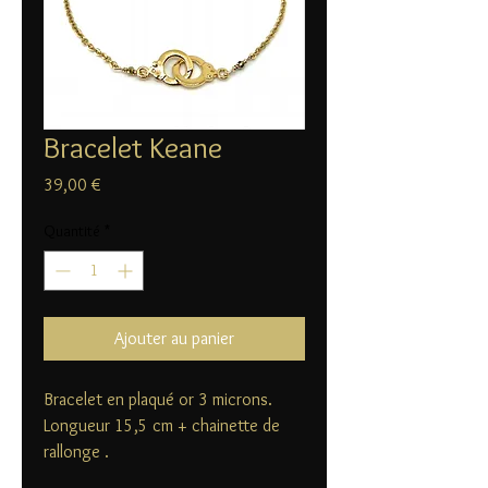
Bracelet Keane
Prix
39,00 €
Quantité
*
Ajouter au panier
Bracelet en plaqué or 3 microns.
Longueur 15,5 cm + chainette de
rallonge .