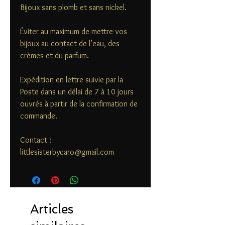
Bijoux sans plomb et sans nickel.
Éviter au maximum de mettre vos
bijoux au contact de l’eau, des
crèmes et du parfum.
Expédition en lettre suivie par la
Poste dans un délai de 7 à 10 jours
ouvrés à partir de la confirmation de
commande.
Contact :
littlesisterbycaro@gmail.com
Articles