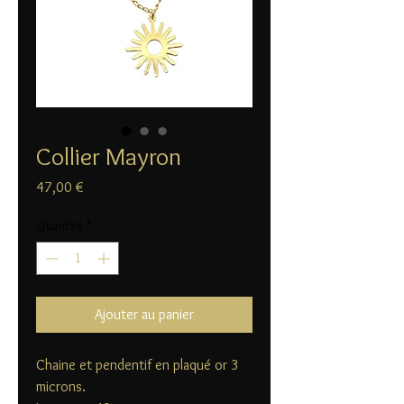
Collier Mayron
Prix
47,00 €
Quantité
*
Ajouter au panier
Chaine et pendentif en plaqué or 3
microns.