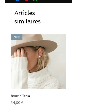
Articles
similaires
New
New
Boucle Tania
Boucle Vaea
Prix
Prix
34,00 €
28,00 €