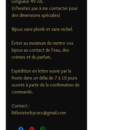
Longueur 49 cm.
(n'hesitez pas à me contacter pour
des dimensions spéciales)
Bijoux sans plomb et sans nickel.
Éviter au maximum de mettre vos
bijoux au contact de l’eau, des
crèmes et du parfum.
Expédition en lettre suivie par la
Poste dans un délai de 7 à 10 jours
ouvrés à partir de la confirmation de
commande.
Contact :
littlesisterbycaro@gmail.com