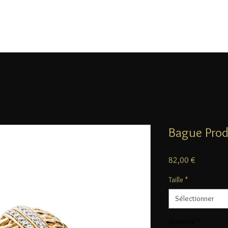
Bague Prod
Prix
82,00 €
Taille
*
Sélectionner
Quantité
*