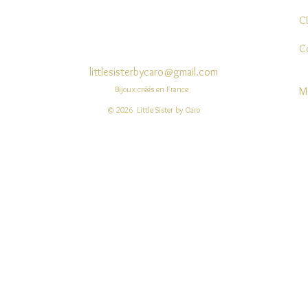
C
C
littlesisterbycaro@gmail.com
Bijoux créés en France
M
© 2026 Little Sister by Caro