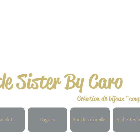
tle Sister By Caro
Création de bijoux "cou
acelets
Bagues
Boucles d'oreilles
Pochettes b