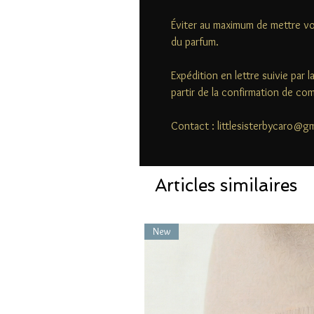
Éviter au maximum de mettre vo
du parfum.
Expédition en lettre suivie par 
partir de la confirmation de c
Contact : littlesisterbycaro@g
Articles similaires
New