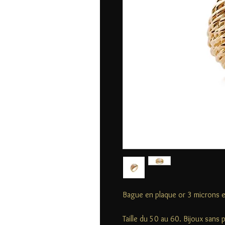
Bague en plaque or 3 microns e
Taille du 50 au 60. Bijoux sans 