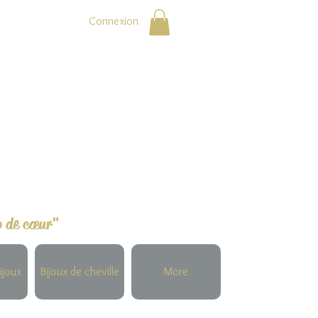
Connexion
p de cœur"
ijoux
Bijoux de cheville
More