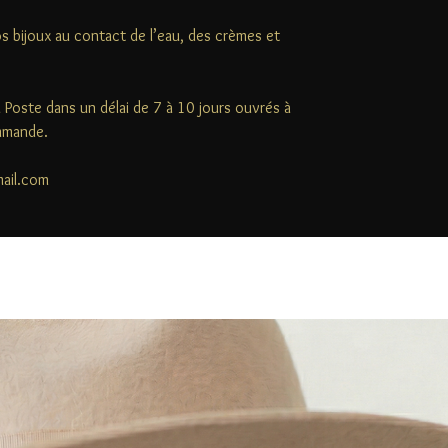
s bijoux au contact de l’eau, des crèmes et
la Poste dans un délai de 7 à 10 jours ouvrés à
ommande.
mail.com