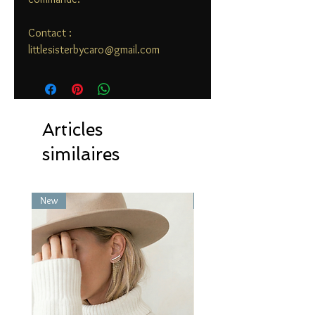
Contact :
littlesisterbycaro@gmail.com
Articles
similaires
New
New