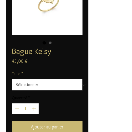
Bague Kelsy
Prix
45,00 €
Taille
*
Quantité
*
Ajouter au panier