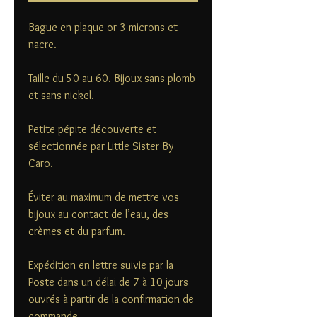
Bague en plaque or 3 microns et
nacre.
Taille du 50 au 60. Bijoux sans plomb
et sans nickel.
Petite pépite découverte et
sélectionnée par Little Sister By
Caro.
Éviter au maximum de mettre vos
bijoux au contact de l’eau, des
crèmes et du parfum.
Expédition en lettre suivie par la
Poste dans un délai de 7 à 10 jours
ouvrés à partir de la confirmation de
commande.