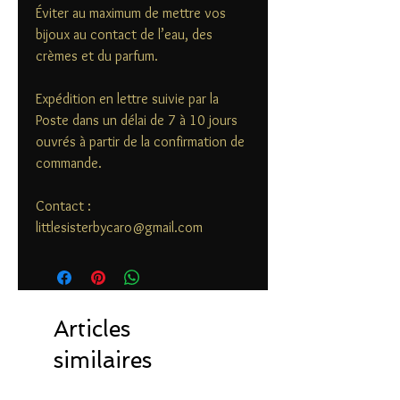
Éviter au maximum de mettre vos
bijoux au contact de l’eau, des
crèmes et du parfum.
Expédition en lettre suivie par la
Poste dans un délai de 7 à 10 jours
ouvrés à partir de la confirmation de
commande.
Contact :
littlesisterbycaro@gmail.com
Articles
similaires