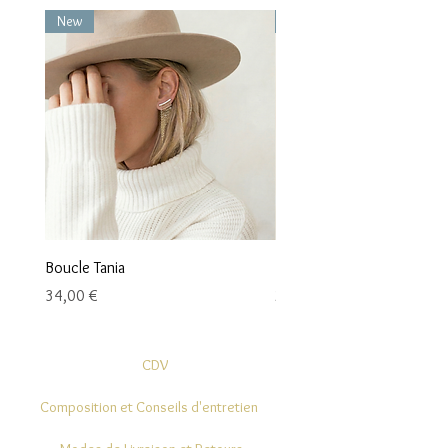
New
New
Boucle Tania
Boucle Vaea
Prix
Prix
34,00 €
28,00 €
CDV
Composition et Conseils d'entretien