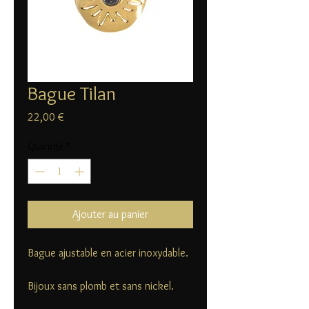
Bague Tilan
Prix
22,00 €
Quantité
*
Ajouter au panier
Bague ajustable en acier inoxydable.
Bijoux sans plomb et sans nickel.