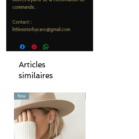
commande.
Contact :
littlesisterbycaro@gmail.com
Articles
similaires
New
New