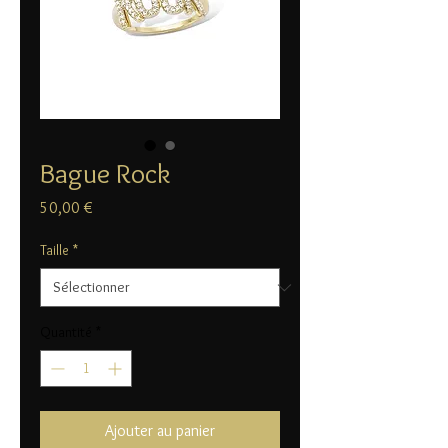
Bague Rock
Prix
50,00 €
Taille
*
Quantité
*
Ajouter au panier