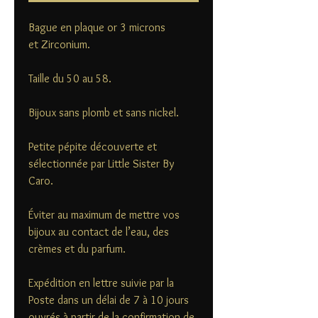
Bague en plaque or 3 microns
et Zirconium.
Taille du 50 au 58.
Bijoux sans plomb et sans nickel.
Petite pépite découverte et
sélectionnée par Little Sister By
Caro.
Éviter au maximum de mettre vos
bijoux au contact de l’eau, des
crèmes et du parfum.
Expédition en lettre suivie par la
Poste dans un délai de 7 à 10 jours
ouvrés à partir de la confirmation de