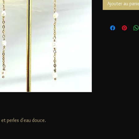
Ajouter au pani
 et perles d'eau douce.