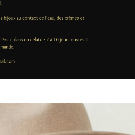
l.
s bijoux au contact de l’eau, des crèmes et
la Poste dans un délai de 7 à 10 jours ouvrés à
ommande.
mail.com