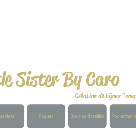
tle Sister By Caro
Création de bijoux "cou
acelets
Bagues
Boucles d'oreilles
Pochettes b