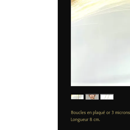
Boucles en plaqué or 3 microns
Longueur 8 cm.