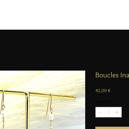
Boucles In
Prix
42,00 €
Quantité
*