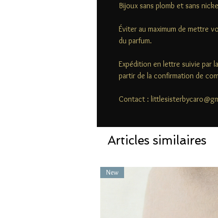
Bijoux sans plomb et sans nicke
Éviter au maximum de mettre vo
du parfum.
Expédition en lettre suivie par 
partir de la confirmation de c
Contact : littlesisterbycaro@g
Articles similaires
New