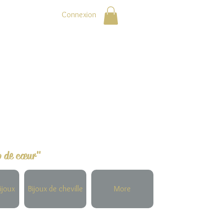
Connexion
p de cœur"
ijoux
Bijoux de cheville
More