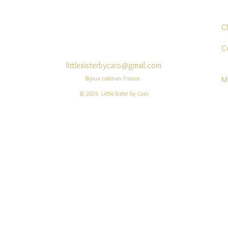
C
C
littlesisterbycaro@gmail.com
Bijoux créés en France
M
© 2026 Little Sister by Caro