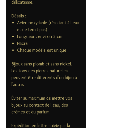
délicatesse.
Détails :
Acier inoxydable (résistant à l’eau
et ne ternit pas)
Longueur : environ 3 cm
Nacre
Chaque modèle est unique
Bijoux sans plomb et sans nickel.
Les tons des pierres naturelles
peuvent être différents d'un bijou à
l'autre.
Éviter au maximum de mettre vos
bijoux au contact de l’eau, des
crèmes et du parfum.
Expédition en lettre suivie par la