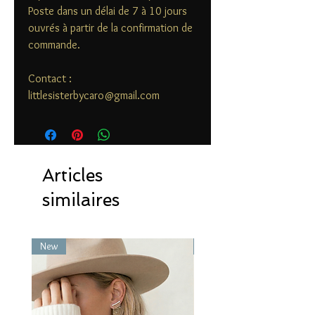
Poste dans un délai de 7 à 10 jours
ouvrés à partir de la confirmation de
commande.
Contact :
littlesisterbycaro@gmail.com
Articles
similaires
New
New