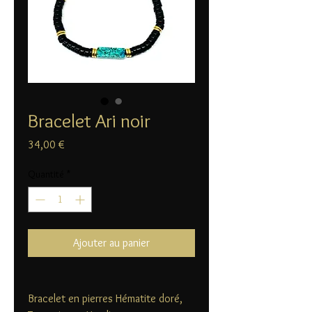
Bracelet Ari noir
Prix
34,00 €
Quantité
*
Ajouter au panier
Bracelet en pierres Hématite doré,