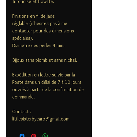
Turquoise et Howlite.
Finitions en fil de jade
réglable (n'hesitez pas à me
contacter pour des dimensions
spéciales).
Diametre des perles 4 mm.
Bijoux sans plomb et sans nickel.
Expédition en lettre suivie par la
Poste dans un délai de 7 à 10 jours
ouvrés à partir de la confirmation de
commande.
Contact :
littlesisterbycaro@gmail.com