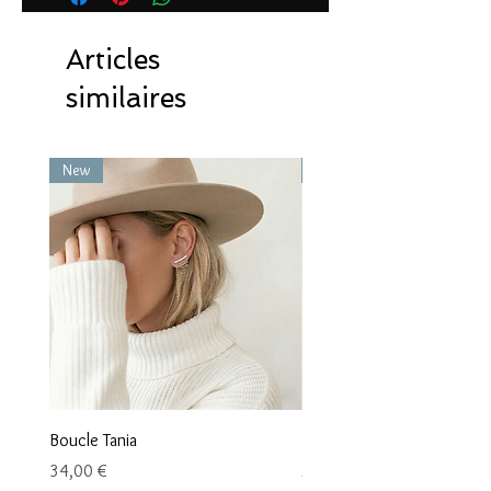
Articles
similaires
New
New
Boucle Tania
Boucle Vaea
Prix
Prix
34,00 €
28,00 €