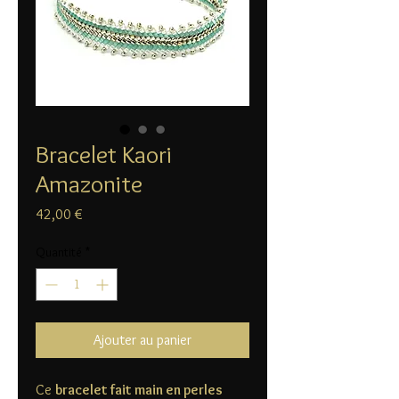
Bracelet Kaori
Amazonite
Prix
42,00 €
Quantité
*
Ajouter au panier
Ce
bracelet fait main en perles