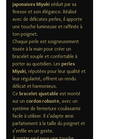
japonaises Miyuki
séduit par sa
finesse et son élégance. Réalisé
avec de délicates perles, il apporte
une touche lumineuse et raffinée à
ton poignet.
Chaque perle est soigneusement
tissée à la main pour créer un
bracelet souple et confortable à
porter au quotidien. Les
perles
Miyuki
, réputées pour leur qualité et
leur régularité, offrent un rendu
délicat et harmonieux.
Ce
bracelet ajustable
est monté
sur un
cordon robuste
, avec un
système de fermeture coulissante
facile à utiliser. Il s’adapte ainsi
parfaitement à la taille du poignet et
s’enfile en un geste.
À porter seul pour une touche