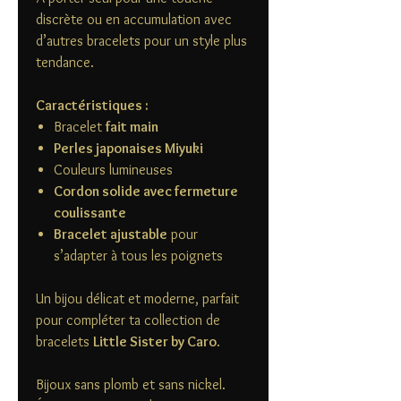
discrète ou en accumulation avec
d’autres bracelets pour un style plus
tendance.
Caractéristiques :
Bracelet
fait main
Perles japonaises Miyuki
Couleurs lumineuses
Cordon solide avec fermeture
coulissante
Bracelet ajustable
pour
s’adapter à tous les poignets
Un bijou délicat et moderne, parfait
pour compléter ta collection de
bracelets
Little Sister by Caro
.
Bijoux sans plomb et sans nickel.