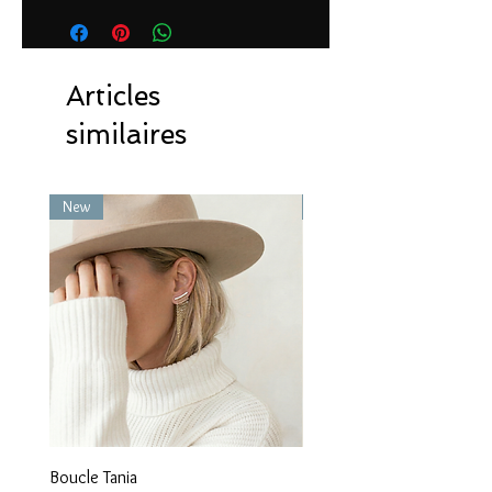
Articles
similaires
New
New
Boucle Tania
Boucle Vaea