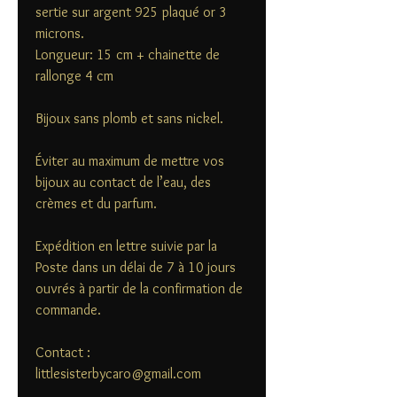
sertie sur argent 925 plaqué or 3
microns.
Longueur: 15 cm + chainette de
rallonge 4 cm
Bijoux sans plomb et sans nickel.
Éviter au maximum de mettre vos
bijoux au contact de l’eau, des
crèmes et du parfum.
Expédition en lettre suivie par la
Poste dans un délai de 7 à 10 jours
ouvrés à partir de la confirmation de
commande.
Contact :
littlesisterbycaro@gmail.com