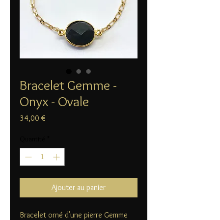
Bracelet Gemme -
Onyx - Ovale
Prix
34,00 €
Quantité
*
Ajouter au panier
Bracelet orné d'une pierre Gemme