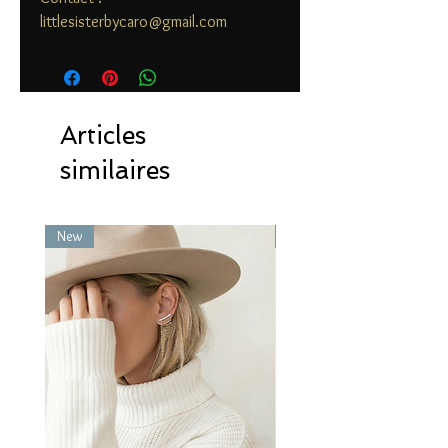
littlesisterbycaro@gmail.com
Articles
similaires
New
New