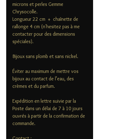
microns et perles Gemme
Chrysocolle.
Longueur 22 cm + chaînette de
rallonge 4 cm (n'hesitez pas à me
contacter pour des dimensions
spéciales).
Bijoux sans plomb et sans nickel.
Éviter au maximum de mettre vos
bijoux au contact de l’eau, des
crèmes et du parfum.
Expédition en lettre suivie par la
Poste dans un délai de 7 à 10 jours
ouvrés à partir de la confirmation de
commande.
Contact :