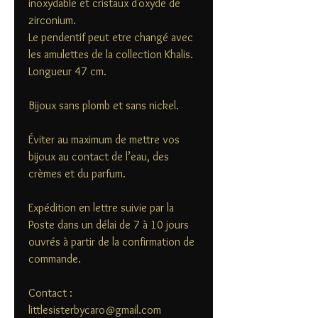
inoxydable et cristaux d'oxyde de
zirconium.
Le pendentif peut etre changé avec
les amulettes de la collection Khalis.
Longueur 47 cm.
Bijoux sans plomb et sans nickel.
Éviter au maximum de mettre vos
bijoux au contact de l’eau, des
crèmes et du parfum.
Expédition en lettre suivie par la
Poste dans un délai de 7 à 10 jours
ouvrés à partir de la confirmation de
commande.
Contact :
littlesisterbycaro@gmail.com