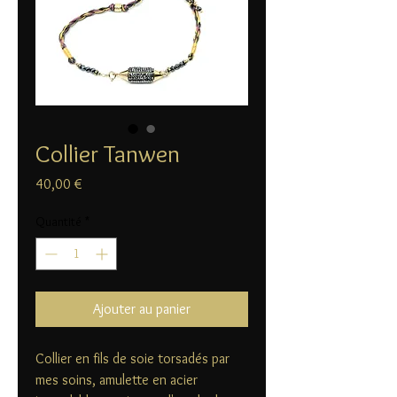
Collier Tanwen
Prix
40,00 €
Quantité
*
Ajouter au panier
Collier en fils de soie torsadés par
mes soins, amulette en acier