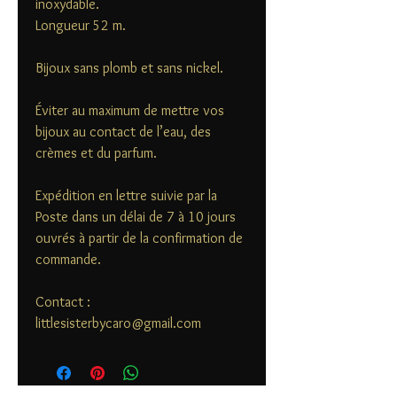
inoxydable.
Longueur 52 m.
Bijoux sans plomb et sans nickel.
Éviter au maximum de mettre vos
bijoux au contact de l’eau, des
crèmes et du parfum.
Expédition en lettre suivie par la
Poste dans un délai de 7 à 10 jours
ouvrés à partir de la confirmation de
commande.
Contact :
littlesisterbycaro@gmail.com