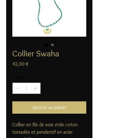
Collier Swaha
Prix
42,00 €
Quantité
*
Ajouter au panier
Collier en fils de soie etde coton
torsadés et pendentif en acier