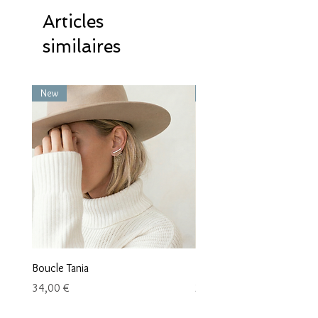
Articles
similaires
New
New
Boucle Tania
Boucle Vaea
Prix
Prix
34,00 €
28,00 €