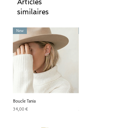
Articles
similaires
New
New
Boucle Tania
Boucle Vaea
Prix
Prix
34,00 €
28,00 €