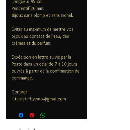
Longueur 45 cm.
Pendentif 20 mm.
Bijoux sans plomb et sans nickel.
Éviter au maximum de mettre vos
bijoux au contact de l’eau, des
crèmes et du parfum.
Expédition en lettre suivie par la
Poste dans un délai de 7 à 10 jours
ouvrés à partir de la confirmation de
commande.
Contact :
littlesisterbycaro@gmail.com