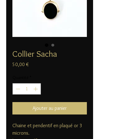
Collier Sacha
Prix
50,00 €
Quantité
*
Ajouter au panier
Chaine et pendentif en plaqué or 3
microns.