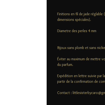
Finitions en fil de jade réglabl
dimensions spéciales).
Diametre des perles 4 mm
Bijoux sans plomb et sans nicke
Éviter au maximum de mettre vo
du parfum.
Expédition en lettre suivie par 
partir de la confirmation de c
Contact : littlesisterbycaro@g