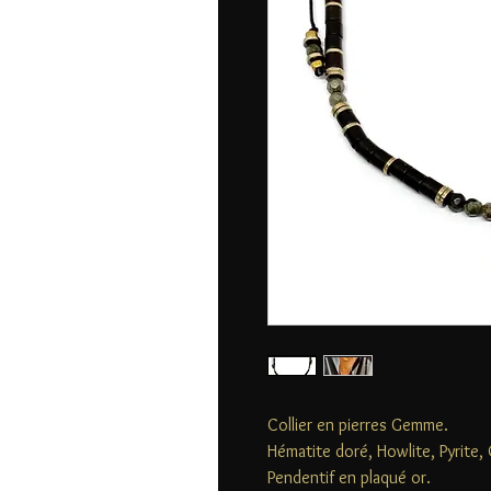
Collier en pierres Gemme.
Hématite doré, Howlite, Pyrite,
Pendentif en plaqué or.