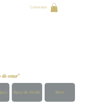
Connexion
p de cœur"
ijoux
Bijoux de cheville
More