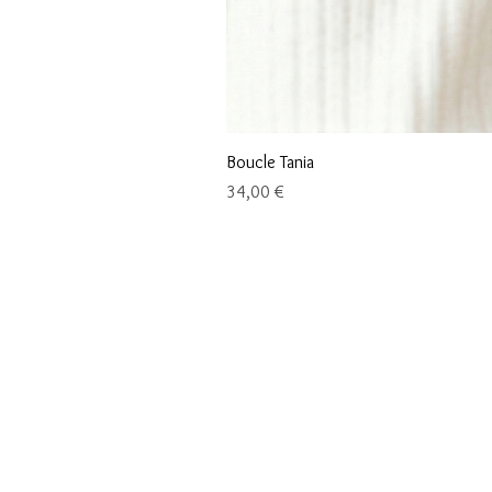
Boucle Tania
Prix
34,00 €