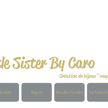
tle Sister By Caro
Création de bijoux "cou
acelets
Bagues
Boucles d'oreilles
Pochettes b