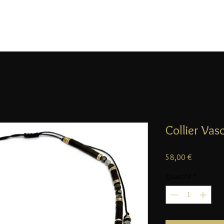
Collier Vas
Prix
58,00 €
Quantité
*