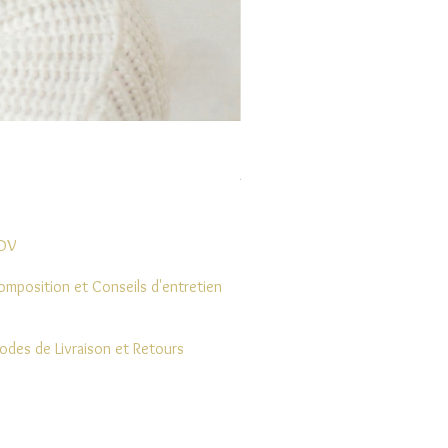
Boucle Vaea
Prix
28,00 €
DV
omposition et Conseils d'entretien
odes de Livraison et Retours