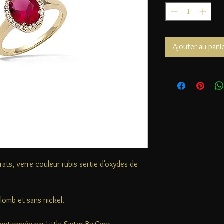
Ajouter au pani
ats, verre couleur rubis sertie d'oxydes de
plomb et sans nickel.