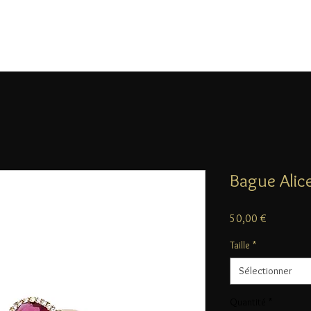
Bague Alic
Prix
50,00 €
Taille
*
Sélectionner
Quantité
*