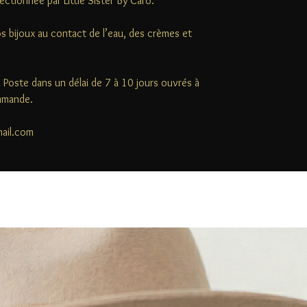
ectionnée par Little Sister By Caro.
s bijoux au contact de l’eau, des crèmes et
la Poste dans un délai de 7 à 10 jours ouvrés à
ommande.
mail.com