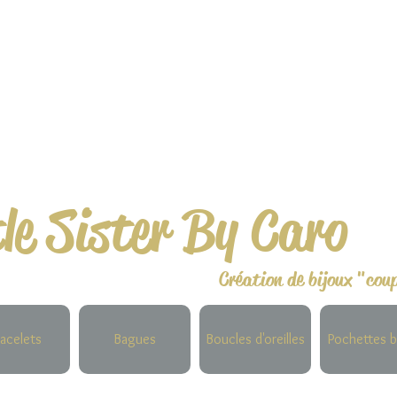
tle Sister By Caro
Création de bijoux "cou
acelets
Bagues
Boucles d'oreilles
Pochettes b