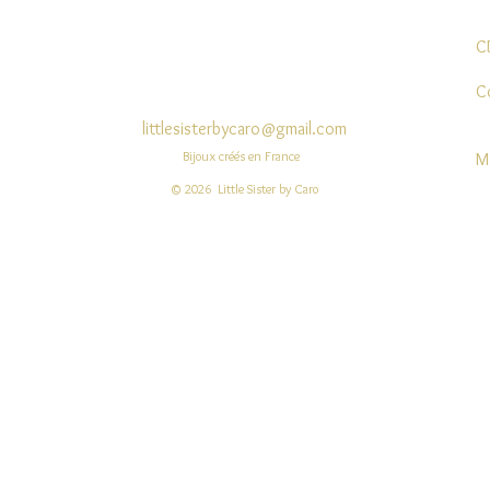
C
C
littlesisterbycaro@gmail.com
Bijoux créés en France
M
© 2026 Little Sister by Caro