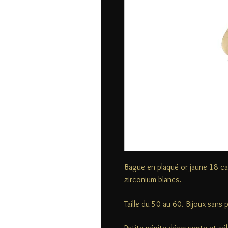
Bague en plaqué or jaune 18 car
zirconium blancs.
Taille du 50 au 60. Bijoux sans 