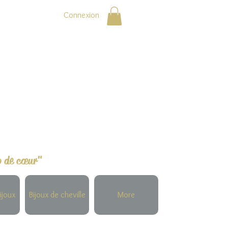
Connexion
p de cœur"
ijoux
Bijoux de cheville
More