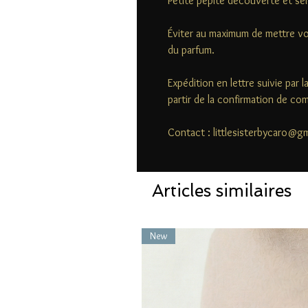
Petite pépite découverte et sél
Éviter au maximum de mettre vo
du parfum.
Expédition en lettre suivie par 
partir de la confirmation de c
Contact : littlesisterbycaro@g
Articles similaires
New