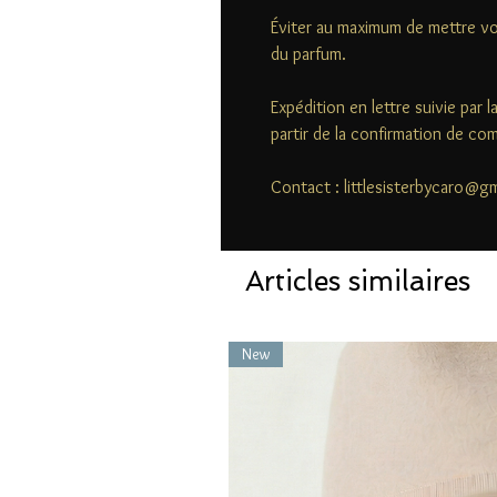
Éviter au maximum de mettre vo
du parfum.
Expédition en lettre suivie par 
partir de la confirmation de c
Contact : littlesisterbycaro@g
Articles similaires
New