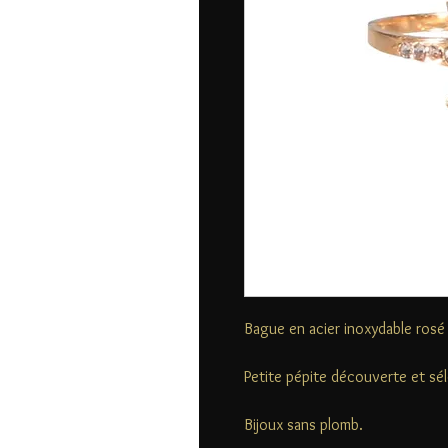
Bague en acier inoxydable rosé e
Petite pépite découverte et sél
Bijoux sans plomb.