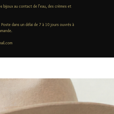
s bijoux au contact de l’eau, des crèmes et
la Poste dans un délai de 7 à 10 jours ouvrés à
ommande.
mail.com