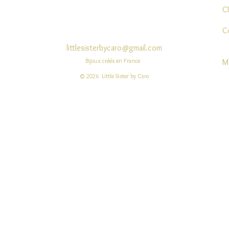
C
C
littlesisterbycaro@gmail.com
Bijoux créés en France
M
© 2026 Little Sister by Caro