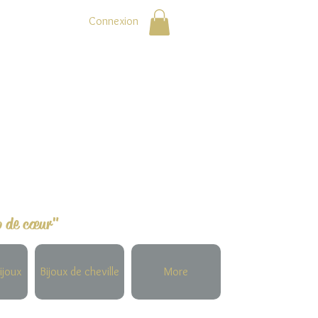
Connexion
p de cœur"
ijoux
Bijoux de cheville
More