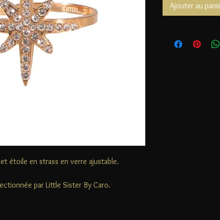
Ajouter au pani
t étoile en strass en verre ajustable.
ectionnée par Little Sister By Caro.