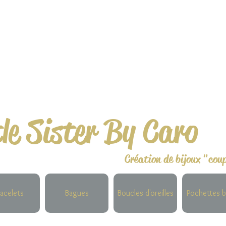
tle Sister By Caro
Création de bijoux "cou
acelets
Bagues
Boucles d'oreilles
Pochettes b