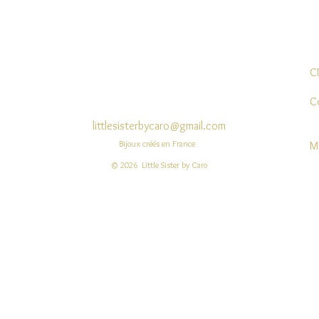
Aperçu rapide
C
C
littlesisterbycaro@gmail.com
Bijoux créés en France
M
© 2026 Little Sister by Caro