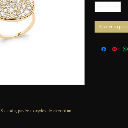
Ajouter au pani
8 carats, pavée d'oxydes de zirconium