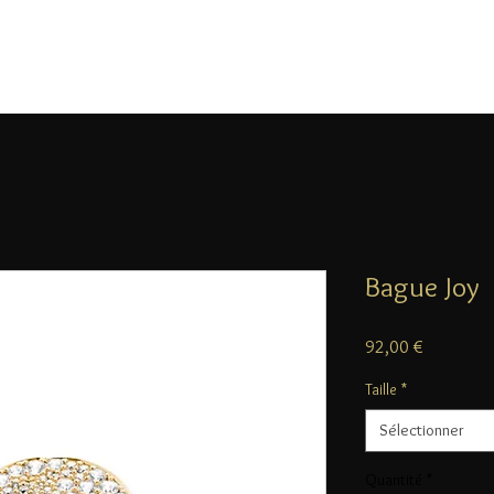
Bague Joy
Prix
92,00 €
Taille
*
Sélectionner
Quantité
*