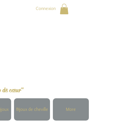
Connexion
p de cœur"
ijoux
Bijoux de cheville
More