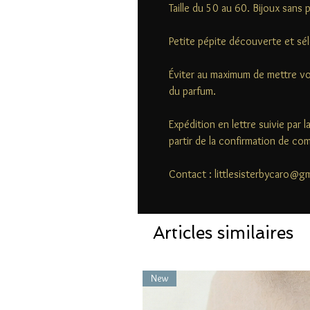
Taille du 50 au 60. Bijoux sans 
Petite pépite découverte et sél
Éviter au maximum de mettre vo
du parfum.
Expédition en lettre suivie par 
partir de la confirmation de c
Contact : littlesisterbycaro@g
Articles similaires
New