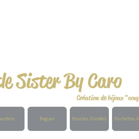
tle Sister By Caro
Création de bijoux "cou
acelets
Bagues
Boucles d'oreilles
Pochettes b