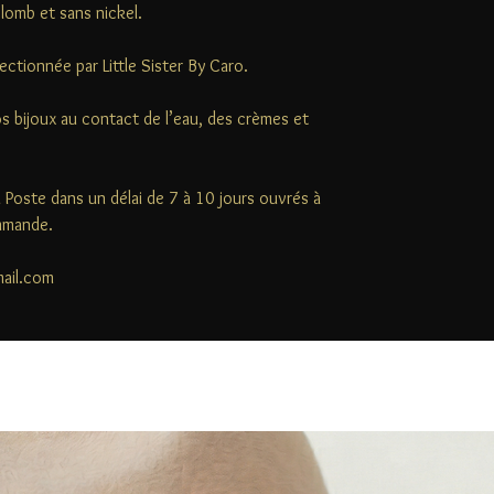
plomb et sans nickel.
ectionnée par Little Sister By Caro.
s bijoux au contact de l’eau, des crèmes et
la Poste dans un délai de 7 à 10 jours ouvrés à
ommande.
mail.com