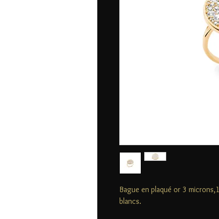
Bague en plaqué or 3 microns,1
blancs.