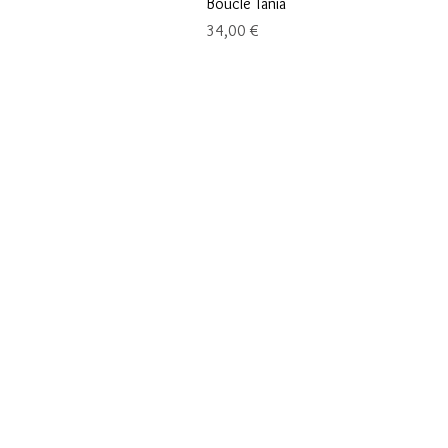
Boucle Tania
Prix
34,00 €