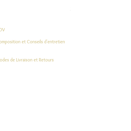
Boucle Vaea
Prix
28,00 €
DV
omposition et Conseils d'entretien
odes de Livraison et Retours