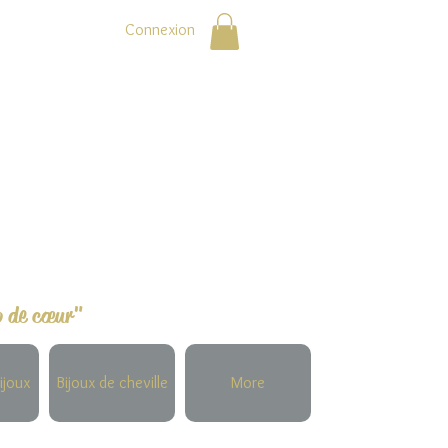
Connexion
p de cœur"
ijoux
Bijoux de cheville
More