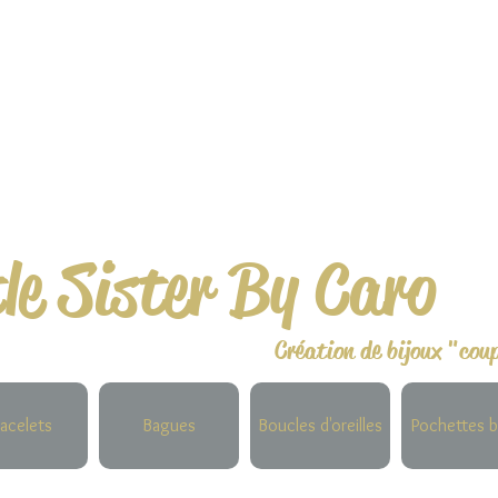
tle Sister By Caro
Création de bijoux "cou
acelets
Bagues
Boucles d'oreilles
Pochettes b