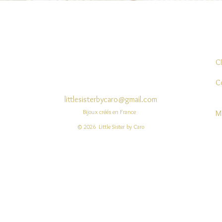
Aperçu rapide
C
C
littlesisterbycaro@gmail.com
Bijoux créés en France
M
© 2026 Little Sister by Caro