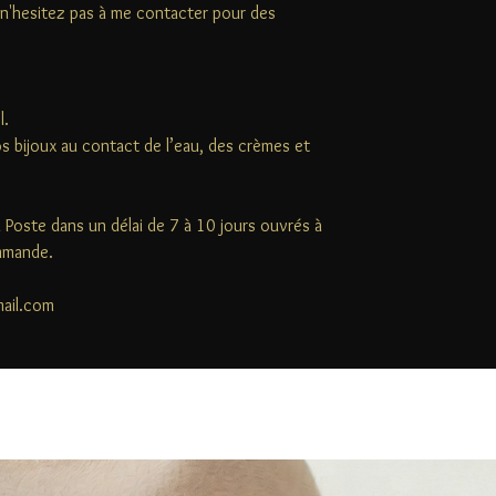
e (n'hesitez pas à me contacter pour des
l.
s bijoux au contact de l’eau, des crèmes et
la Poste dans un délai de 7 à 10 jours ouvrés à
ommande.
mail.com