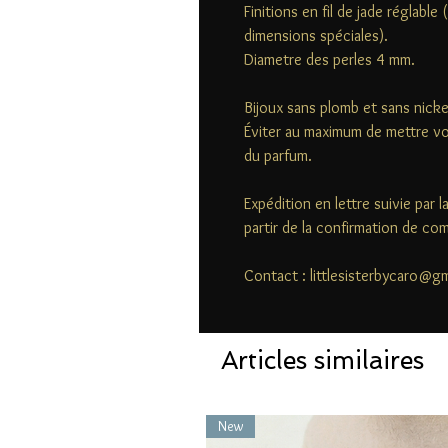
Finitions en fil de jade réglabl
dimensions spéciales).
Diametre des perles 4 mm.
Bijoux sans plomb et sans nicke
Éviter au maximum de mettre vo
du parfum.
Expédition en lettre suivie par 
partir de la confirmation de c
Contact : littlesisterbycaro@g
Articles similaires
New