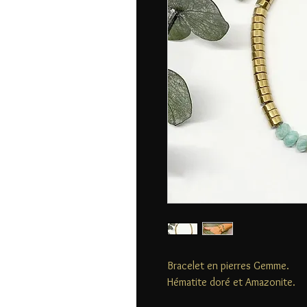
Bracelet en pierres Gemme.
Hématite doré et Amazonite.