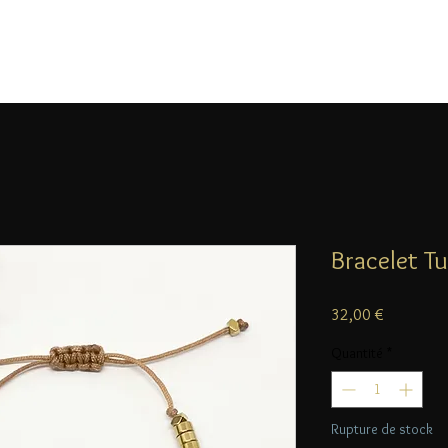
Bracelet T
Prix
32,00 €
Quantité
*
Rupture de stock