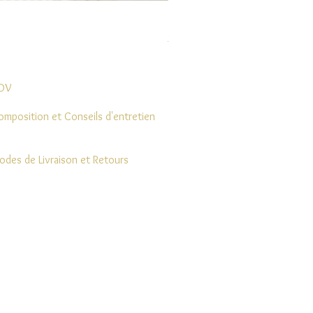
Boucle Vaea
Prix
28,00 €
DV
omposition et Conseils d'entretien
odes de Livraison et Retours