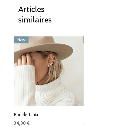
Articles
similaires
New
New
Boucle Tania
Boucle Vaea
Prix
Prix
34,00 €
28,00 €