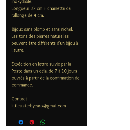
inoxydable.
Longueur 37 cm + chainette de
rallonge de 4 cm.
Bijoux sans plomb et sans nickel.
Les tons des pierres naturelles
peuvent être différents d'un bijou à
l'autre.
Expédition en lettre suivie par la
Poste dans un délai de 7 à 10 jours
ouvrés à partir de la confirmation de
commande.
Contact :
littlesisterbycaro@gmail.com