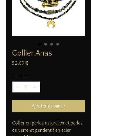
Collier Anas
Prix
52,00 €
Quantité
*
Ajouter au panier
Collier en perles naturelles et perles
de verre et pendentif en acier