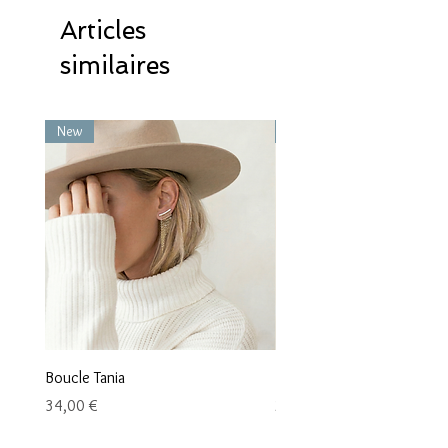
Articles
similaires
New
New
Boucle Tania
Boucle Vaea
Prix
Prix
34,00 €
28,00 €