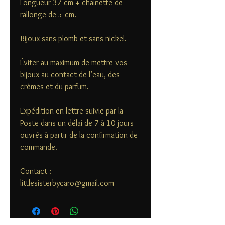
Longueur 37 cm + chainette de
rallonge de 5 cm.
Bijoux sans plomb et sans nickel.
Éviter au maximum de mettre vos
bijoux au contact de l’eau, des
crèmes et du parfum.
Expédition en lettre suivie par la
Poste dans un délai de 7 à 10 jours
ouvrés à partir de la confirmation de
commande.
Contact :
littlesisterbycaro@gmail.com