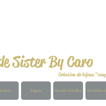
tle Sister By Caro
Création de bijoux "cou
acelets
Bagues
Boucles d'oreilles
Pochettes b