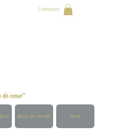
Connexion
p de cœur"
ijoux
Bijoux de cheville
More