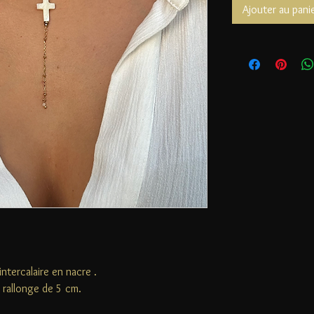
Ajouter au pani
ntercalaire en nacre .
 rallonge de 5 cm.