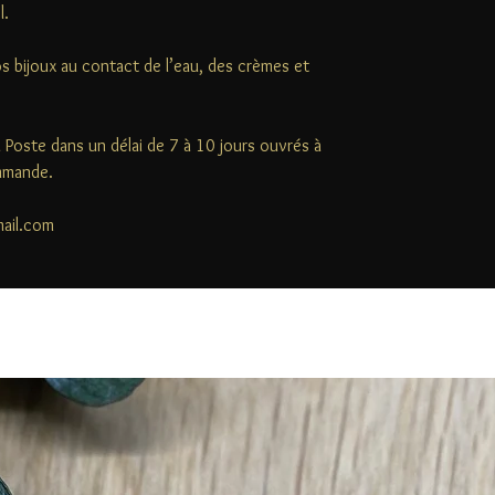
l.
s bijoux au contact de l’eau, des crèmes et
la Poste dans un délai de 7 à 10 jours ouvrés à
ommande.
mail.com