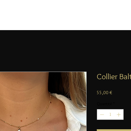
Collier Ba
Prix
55,00 €
Quantité
*