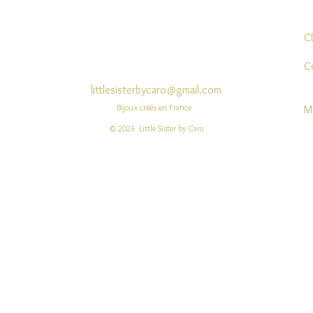
C
C
littlesisterbycaro@gmail.com
Bijoux créés en France
M
© 2026 Little Sister by Caro