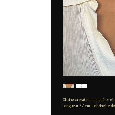
Chaine cravate en plaqué or et i
Longueur 37 cm + chainette de