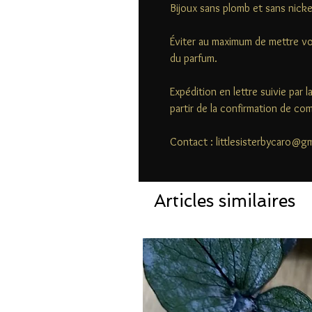
Bijoux sans plomb et sans nicke
Éviter au maximum de mettre vo
du parfum.
Expédition en lettre suivie par 
partir de la confirmation de c
Contact : littlesisterbycaro@g
Articles similaires