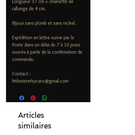
Longueur 37 cm + chainette de
rallonge de 4 cm.
Bijoux sans plomb et sans nickel.
Expédition en lettre suivie par la
Poste dans un délai de 7 à 10 jours
ouvrés à partir de la confirmation de
commande.
Contact :
littlesisterbycaro@gmail.com
Articles
similaires