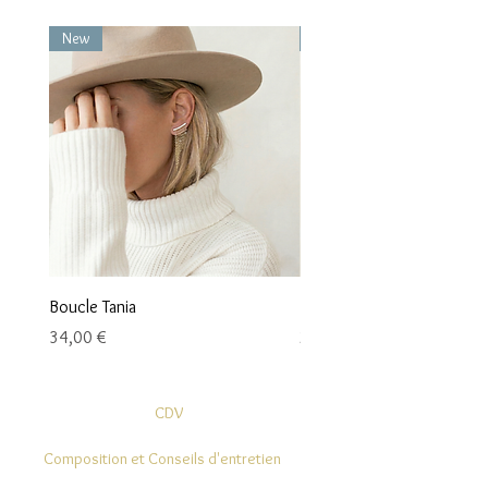
New
New
Boucle Tania
Boucle Vaea
Prix
Prix
34,00 €
28,00 €
CDV
Composition et Conseils d'entretien