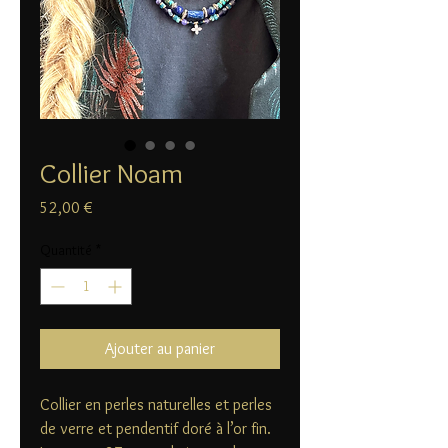
Collier Noam
Prix
52,00 €
Quantité
*
Ajouter au panier
Collier en perles naturelles et perles
de verre et pendentif doré à l’or fin.