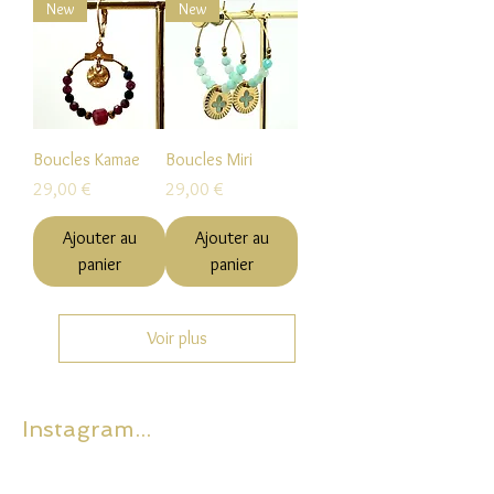
New
New
Boucles Kamae
Boucles Miri
Prix
Prix
29,00 €
29,00 €
Ajouter au
Ajouter au
panier
panier
Voir plus
Instagram...