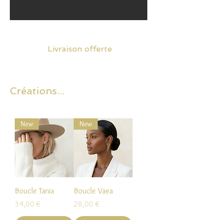
Livraison offerte
Créations...
New
New
Boucle Tania
Boucle Vaea
Prix
Prix
34,00 €
28,00 €