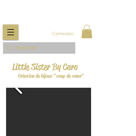
Connexion
Little Sister By Caro
Création de bijoux "coup de cœur"