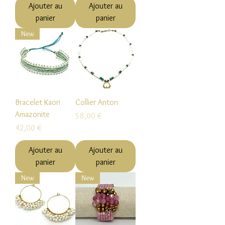
Ajouter au
Ajouter au
panier
panier
New
Bracelet Kaori
Collier Anton
Amazonite
Prix
58,00 €
Prix
42,00 €
Ajouter au
Ajouter au
panier
panier
New
New